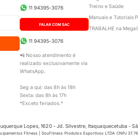
Treino e Saúde
11 94395-3076
Manuais e Tutoriais 
FALAR COM SAC
TRABALHE na Mega
11 94395-3076
📲 Nosso atendimento é
realizado exclusivamente via
WhatsApp.
Seg a qui: das 8h às 18h
Sexta: das 8h às 17h
*Exceto feriados.*
buquerque Lopes, 1620 - Jd. Silvestre, Itaquaquecetuba - 
amentos Fitness | SouFitness Produtos Esportivos LTDA CNPJ 37.7