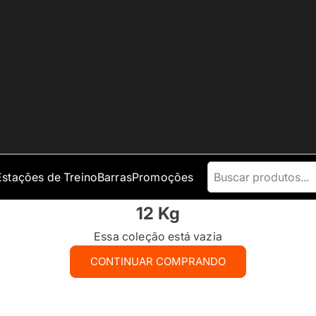
Estações de Treino
Barras
Promoções
12 Kg
Essa coleção está vazia
CONTINUAR COMPRANDO