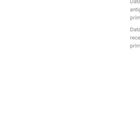
Data
anti
prim
Data
rece
prim