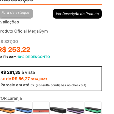
Fora de estoque
Ver Descrição do Produto
valiações
roduto Oficial MegaGym
R$ 327,00
R$ 253,22
o Pix com
10% DE DESCONTO
R$ 281,35
à vista
x de
R$ 56,27
5
sem juros
Parcele em até
x
5
(consulte condições no checkout)
COR:
Laranja
aranja
Azul
Vermelho
Preto
Lilas
Verde