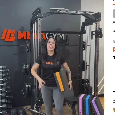
A
P
N
L